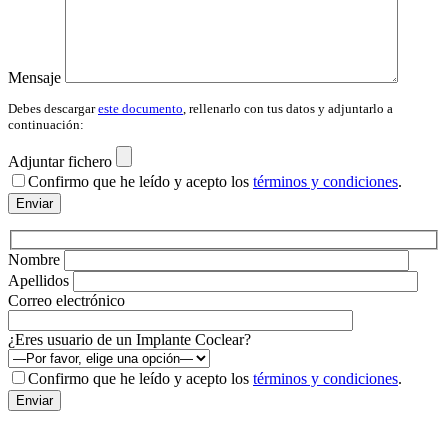
Mensaje
Debes descargar
este documento
, rellenarlo con tus datos y adjuntarlo a
continuación:
Adjuntar fichero
Confirmo que he leído y acepto los
términos y condiciones
.
Por
favor,
deja
este
Nombre
campo
Apellidos
vacío.
Correo electrónico
¿Eres usuario de un Implante Coclear?
Confirmo que he leído y acepto los
términos y condiciones
.
Por
favor,
deja