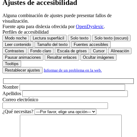
Ajustes de accesibilidad
campo
vacío.
Alguna combinación de ajustes puede presentar fallos de
visualización.
Fuente apta para dislexia ofrecida por
OpenDyslexic
.
Perfiles de accesibilidad
Modo noche
Lectura superfácil
Solo texto
Solo texto (oscuro)
Leer contenido
Tamaño del texto
Fuentes accesibles
Contrastes
Fondo claro
Escala de grises
Cursor
Alineación
Pausar animaciones
Resaltar enlaces
Ocultar imágenes
Tooltips
Restablecer ajustes
Informar de un problema en la web.
Nombre
Apellidos
Correo electrónico
¿Qué necesitas?