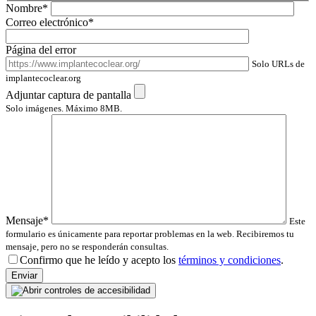
Nombre*
Correo electrónico*
Página del error
Solo URLs de
implantecoclear.org
Adjuntar captura de pantalla
Solo imágenes. Máximo 8MB.
Mensaje*
Este
formulario es únicamente para reportar problemas en la web. Recibiremos tu
mensaje, pero no se responderán consultas.
Confirmo que he leído y acepto los
términos y condiciones
.
Por
favor,
deja
este