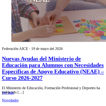
Federación AICE
·
19 de mayo del 2026
Nuevas Ayudas del Ministerio de
Educación para Alumnos con Necesidades
Específicas de Apoyo Educativo (NEAE) –
Curso 2026-2027
El Ministerio de Educación, Formación Profesional y Deportes ha
publicado […]
Ver más
Novedades