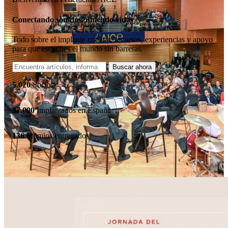
Conectando sonidos, uniendo vidas
Todo sobre el implante coclear: recursos, experiencias y apoyo
para que escuches el mundo sin barreras.
5.020
Socios
27.000
Implantados en España
136
Premios entregados