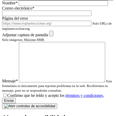
Nombre*
Correo electrónico*
Página del error
Solo URLs de
implantecoclear.org
Adjuntar captura de pantalla
Solo imágenes. Máximo 8MB.
Mensaje*
Este
formulario es únicamente para reportar problemas en la web. Recibiremos tu
mensaje, pero no se responderán consultas.
Por fav
Confirmo que he leído y acepto los
términos y condiciones
.