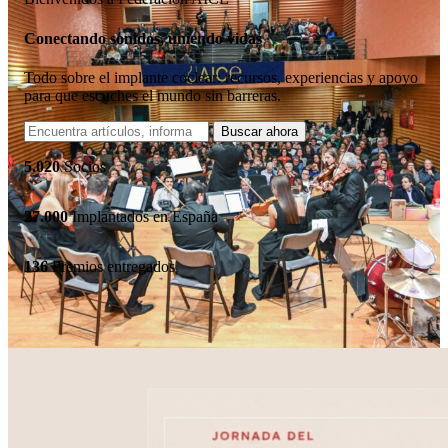
Conectando sonidos, uniendo vidas
Todo sobre el implante coclear: recursos, experiencias y apoyo
para que escuches el mundo sin barreras.
5.020
Socios
27.000
Implantados en España
136
Premios entregados