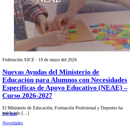
Federación AICE
·
19 de mayo del 2026
Nuevas Ayudas del Ministerio de
Educación para Alumnos con Necesidades
Específicas de Apoyo Educativo (NEAE) –
Curso 2026-2027
El Ministerio de Educación, Formación Profesional y Deportes ha
publicado […]
Ver más
Novedades