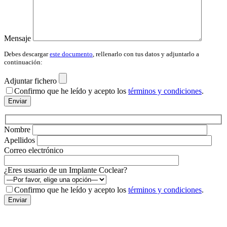
Mensaje
Debes descargar
este documento
, rellenarlo con tus datos y adjuntarlo a
continuación:
Adjuntar fichero
Por fav
Confirmo que he leído y acepto los
términos y condiciones
.
Nombre
Apellidos
Correo electrónico
¿Eres usuario de un Implante Coclear?
Por fav
Confirmo que he leído y acepto los
términos y condiciones
.