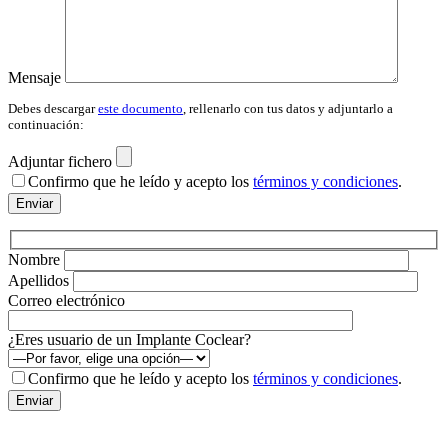
Mensaje
Debes descargar
este documento
, rellenarlo con tus datos y adjuntarlo a
continuación:
Adjuntar fichero
Confirmo que he leído y acepto los
términos y condiciones
.
Por
favor,
deja
este
Nombre
campo
Apellidos
vacío.
Correo electrónico
¿Eres usuario de un Implante Coclear?
Confirmo que he leído y acepto los
términos y condiciones
.
Por
favor,
deja