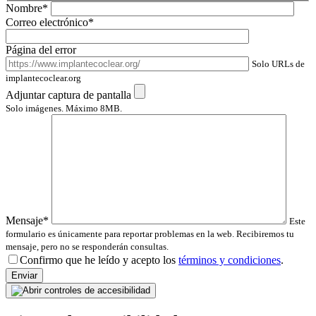
Nombre*
Correo electrónico*
Página del error
Solo URLs de
implantecoclear.org
Adjuntar captura de pantalla
Solo imágenes. Máximo 8MB.
Mensaje*
Este
formulario es únicamente para reportar problemas en la web. Recibiremos tu
mensaje, pero no se responderán consultas.
Confirmo que he leído y acepto los
términos y condiciones
.
Por
favor,
deja
este