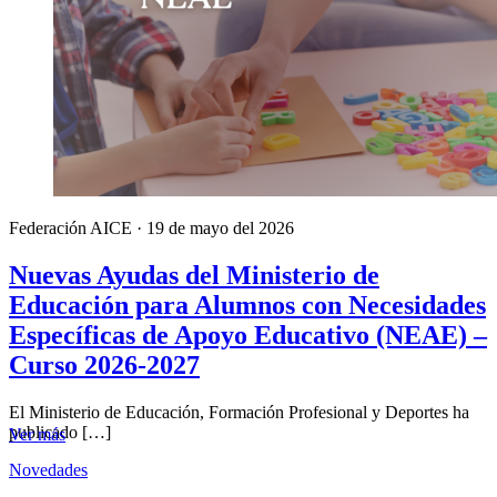
Federación AICE
·
19 de mayo del 2026
Nuevas Ayudas del Ministerio de
Educación para Alumnos con Necesidades
Específicas de Apoyo Educativo (NEAE) –
Curso 2026-2027
El Ministerio de Educación, Formación Profesional y Deportes ha
publicado […]
Ver más
Novedades