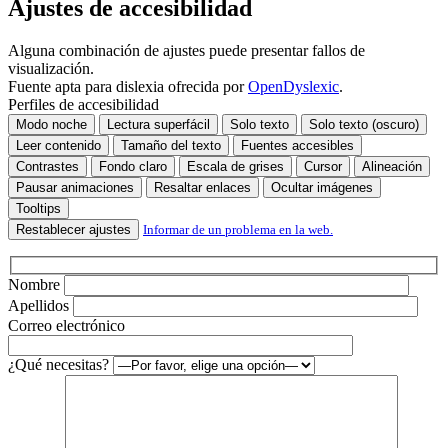
Ajustes de accesibilidad
campo
vacío.
Alguna combinación de ajustes puede presentar fallos de
visualización.
Fuente apta para dislexia ofrecida por
OpenDyslexic
.
Perfiles de accesibilidad
Modo noche
Lectura superfácil
Solo texto
Solo texto (oscuro)
Leer contenido
Tamaño del texto
Fuentes accesibles
Contrastes
Fondo claro
Escala de grises
Cursor
Alineación
Pausar animaciones
Resaltar enlaces
Ocultar imágenes
Tooltips
Restablecer ajustes
Informar de un problema en la web.
Nombre
Apellidos
Correo electrónico
¿Qué necesitas?