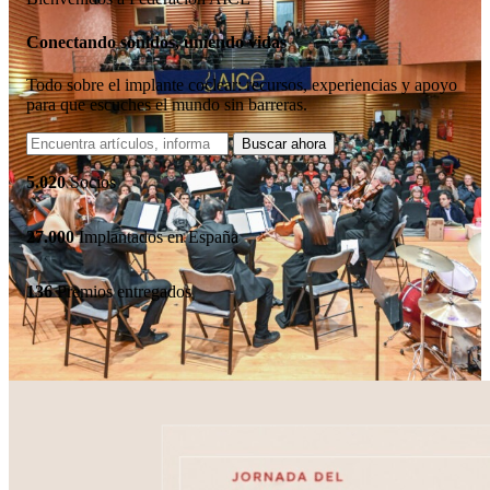
Conectando sonidos, uniendo vidas
Todo sobre el implante coclear: recursos, experiencias y apoyo
para que escuches el mundo sin barreras.
5.020
Socios
27.000
Implantados en España
136
Premios entregados