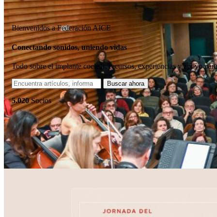
Bienvenidos a Federación AICE
Conectando sonidos, uniendo vidas
Todo sobre el implante coclear: recursos, experiencias y apoyo par
5.020
Socios