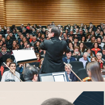
a que escuches el mundo sin barreras.
27.000
Implantados en España
1