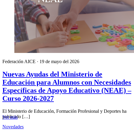
Federación AICE
·
19 de mayo del 2026
Nuevas Ayudas del Ministerio de
Educación para Alumnos con Necesidades
Específicas de Apoyo Educativo (NEAE) –
Curso 2026-2027
El Ministerio de Educación, Formación Profesional y Deportes ha
publicado […]
Ver más
Novedades