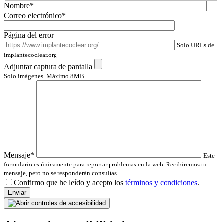
Nombre*
Correo electrónico*
Página del error
Solo URLs de
implantecoclear.org
Adjuntar captura de pantalla
Solo imágenes. Máximo 8MB.
Mensaje*
Este
formulario es únicamente para reportar problemas en la web. Recibiremos tu
mensaje, pero no se responderán consultas.
Por fav
Confirmo que he leído y acepto los
términos y condiciones
.