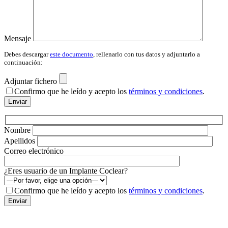
Mensaje
Debes descargar
este documento
, rellenarlo con tus datos y adjuntarlo a
continuación:
Adjuntar fichero
Por fav
Confirmo que he leído y acepto los
términos y condiciones
.
Nombre
Apellidos
Correo electrónico
¿Eres usuario de un Implante Coclear?
Por fav
Confirmo que he leído y acepto los
términos y condiciones
.