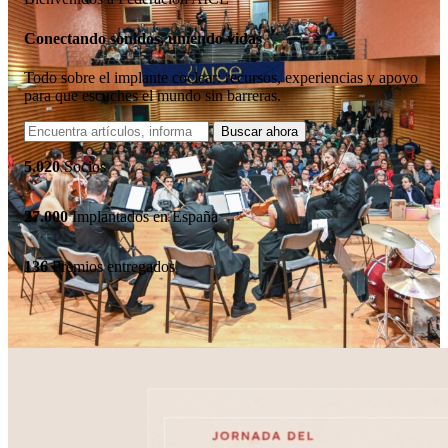
Conectando sonidos, uniendo vidas
Todo sobre el implante coclear: recursos, experiencias y apoyo
para que escuches el mundo sin barreras.
5.020
Socios
27.000
Implantados en España
136
Premios entregados