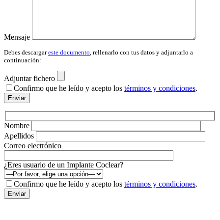
Mensaje
Debes descargar
este documento
, rellenarlo con tus datos y adjuntarlo a
continuación:
Adjuntar fichero
Por fav
Confirmo que he leído y acepto los
términos y condiciones
.
Nombre
Apellidos
Correo electrónico
¿Eres usuario de un Implante Coclear?
Por fav
Confirmo que he leído y acepto los
términos y condiciones
.