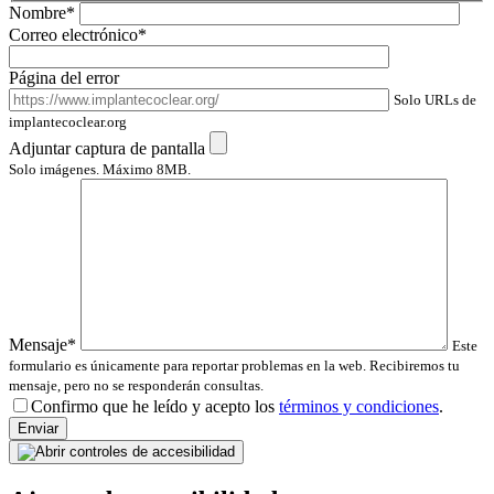
Nombre*
Correo electrónico*
Página del error
Solo URLs de
implantecoclear.org
Adjuntar captura de pantalla
Solo imágenes. Máximo 8MB.
Mensaje*
Este
formulario es únicamente para reportar problemas en la web. Recibiremos tu
mensaje, pero no se responderán consultas.
Por fav
Confirmo que he leído y acepto los
términos y condiciones
.