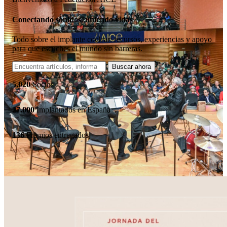
Conectando sonidos, uniendo vidas
Todo sobre el implante coclear: recursos, experiencias y apoyo
para que escuches el mundo sin barreras.
5.020
Socios
27.000
Implantados en España
136
Premios entregados