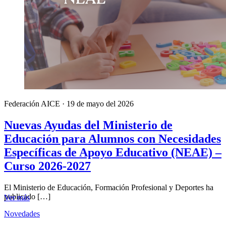
Federación AICE
·
19 de mayo del 2026
Nuevas Ayudas del Ministerio de
Educación para Alumnos con Necesidades
Específicas de Apoyo Educativo (NEAE) –
Curso 2026-2027
El Ministerio de Educación, Formación Profesional y Deportes ha
publicado […]
Ver más
Novedades