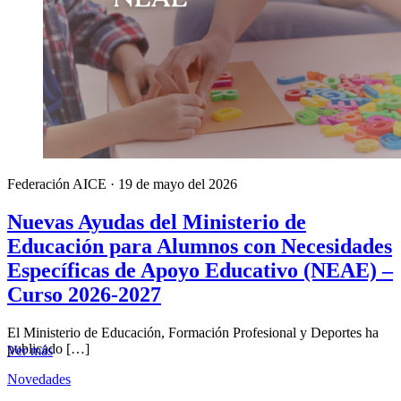
Federación AICE
·
19 de mayo del 2026
Nuevas Ayudas del Ministerio de
Educación para Alumnos con Necesidades
Específicas de Apoyo Educativo (NEAE) –
Curso 2026-2027
El Ministerio de Educación, Formación Profesional y Deportes ha
publicado […]
Ver más
Novedades