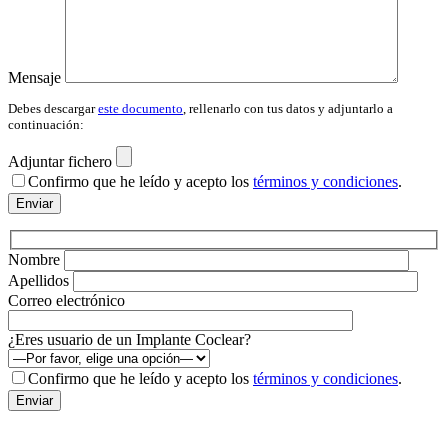
Mensaje
Debes descargar
este documento
, rellenarlo con tus datos y adjuntarlo a
continuación:
Adjuntar fichero
Confirmo que he leído y acepto los
términos y condiciones
.
Por
favor,
deja
este
Nombre
campo
Apellidos
vacío.
Correo electrónico
¿Eres usuario de un Implante Coclear?
Confirmo que he leído y acepto los
términos y condiciones
.
Por
favor,
deja