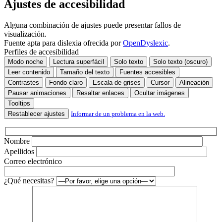
Ajustes de accesibilidad
campo
vacío.
Alguna combinación de ajustes puede presentar fallos de
visualización.
Fuente apta para dislexia ofrecida por
OpenDyslexic
.
Perfiles de accesibilidad
Modo noche
Lectura superfácil
Solo texto
Solo texto (oscuro)
Leer contenido
Tamaño del texto
Fuentes accesibles
Contrastes
Fondo claro
Escala de grises
Cursor
Alineación
Pausar animaciones
Resaltar enlaces
Ocultar imágenes
Tooltips
Restablecer ajustes
Informar de un problema en la web.
Nombre
Apellidos
Correo electrónico
¿Qué necesitas?