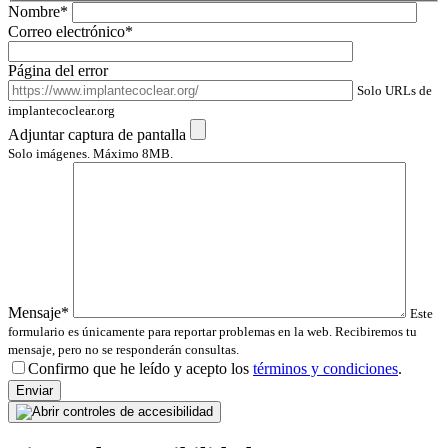
Nombre*
Correo electrónico*
Página del error
Solo URLs de
implantecoclear.org
Adjuntar captura de pantalla
Solo imágenes. Máximo 8MB.
Mensaje*
Este
formulario es únicamente para reportar problemas en la web. Recibiremos tu
mensaje, pero no se responderán consultas.
Confirmo que he leído y acepto los
términos y condiciones
.
Por
favor,
deja
este