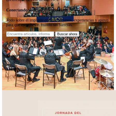
Conectando sonidos, uniendo vidas
Todo sobre el implante coclear: recursos, experiencias y apoyo
para que escuches el mundo sin barreras.
5.020
Socios
27.000
Implantados en España
136
Premios entregados