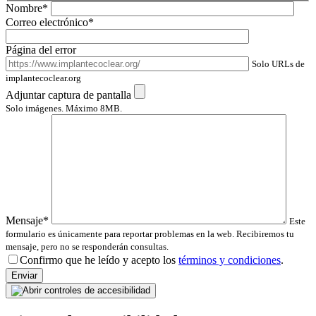
Nombre*
Correo electrónico*
Página del error
Solo URLs de
implantecoclear.org
Adjuntar captura de pantalla
Solo imágenes. Máximo 8MB.
Mensaje*
Este
formulario es únicamente para reportar problemas en la web. Recibiremos tu
mensaje, pero no se responderán consultas.
Confirmo que he leído y acepto los
términos y condiciones
.
Por
favor,
deja
este