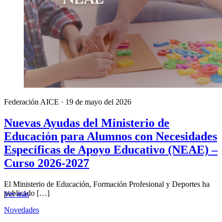
Federación AICE
·
19 de mayo del 2026
Nuevas Ayudas del Ministerio de
Educación para Alumnos con Necesidades
Específicas de Apoyo Educativo (NEAE) –
Curso 2026-2027
El Ministerio de Educación, Formación Profesional y Deportes ha
publicado […]
Ver más
Novedades