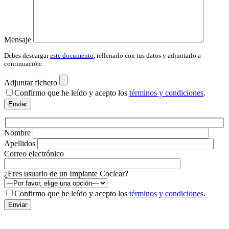
Mensaje
Debes descargar
este documento
, rellenarlo con tus datos y adjuntarlo a
continuación:
Adjuntar fichero
Confirmo que he leído y acepto los
términos y condiciones
.
Por
favor,
deja
este
Nombre
campo
Apellidos
vacío.
Correo electrónico
¿Eres usuario de un Implante Coclear?
Confirmo que he leído y acepto los
términos y condiciones
.
Por
favor,
deja