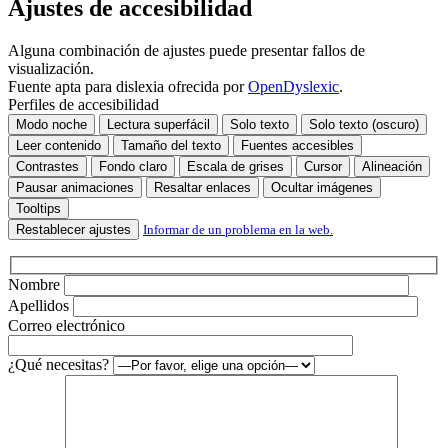
Ajustes de accesibilidad
campo
vacío.
Alguna combinación de ajustes puede presentar fallos de
visualización.
Fuente apta para dislexia ofrecida por
OpenDyslexic
.
Perfiles de accesibilidad
Modo noche
Lectura superfácil
Solo texto
Solo texto (oscuro)
Leer contenido
Tamaño del texto
Fuentes accesibles
Contrastes
Fondo claro
Escala de grises
Cursor
Alineación
Pausar animaciones
Resaltar enlaces
Ocultar imágenes
Tooltips
Restablecer ajustes
Informar de un problema en la web.
Nombre
Apellidos
Correo electrónico
¿Qué necesitas?