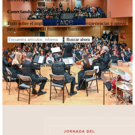
Conectando sonidos, uniendo vidas
Todo sobre el implante coclear: recursos, experiencias y apoyo
para que escuches el mundo sin barreras.
5.020
Socios
27.000
Implantados en España
136
Premios entregados