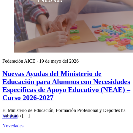
Federación AICE
·
19 de mayo del 2026
Nuevas Ayudas del Ministerio de
Educación para Alumnos con Necesidades
Específicas de Apoyo Educativo (NEAE) –
Curso 2026-2027
El Ministerio de Educación, Formación Profesional y Deportes ha
publicado […]
Ver más
Novedades