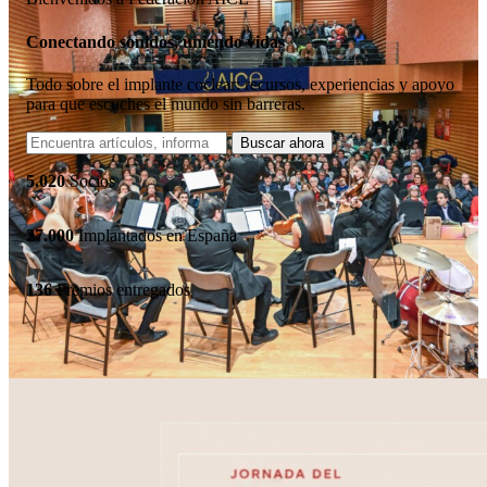
Conectando sonidos, uniendo vidas
Todo sobre el implante coclear: recursos, experiencias y apoyo
para que escuches el mundo sin barreras.
5.020
Socios
27.000
Implantados en España
136
Premios entregados