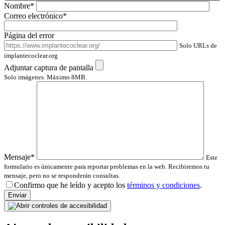
Nombre*
Correo electrónico*
Página del error
Solo URLs de
implantecoclear.org
Adjuntar captura de pantalla
Solo imágenes. Máximo 8MB.
Mensaje*
Este
formulario es únicamente para reportar problemas en la web. Recibiremos tu
mensaje, pero no se responderán consultas.
Por fav
Confirmo que he leído y acepto los
términos y condiciones
.