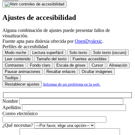
favor,
deja
este
Ajustes de accesibilidad
campo
vacío.
Alguna combinación de ajustes puede presentar fallos de
visualización.
Fuente apta para dislexia ofrecida por
OpenDyslexic
.
Perfiles de accesibilidad
Modo noche
Lectura superfácil
Solo texto
Solo texto (oscuro)
Leer contenido
Tamaño del texto
Fuentes accesibles
Contrastes
Fondo claro
Escala de grises
Cursor
Alineación
Pausar animaciones
Resaltar enlaces
Ocultar imágenes
Tooltips
Restablecer ajustes
Informar de un problema en la web.
Nombre
Apellidos
Correo electrónico
¿Qué necesitas?