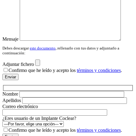
Mensaje
Debes descargar
este documento
, rellenarlo con tus datos y adjuntarlo a
continuación:
Adjuntar fichero
Confirmo que he leído y acepto los
términos y condiciones
.
Por
favor,
deja
este
Nombre
campo
Apellidos
vacío.
Correo electrónico
¿Eres usuario de un Implante Coclear?
Confirmo que he leído y acepto los
términos y condiciones
.
Por