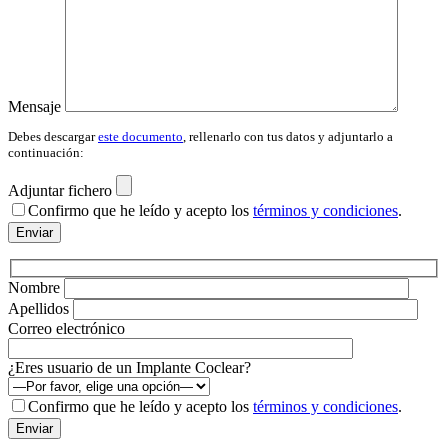
Mensaje
Debes descargar
este documento
, rellenarlo con tus datos y adjuntarlo a
continuación:
Adjuntar fichero
Confirmo que he leído y acepto los
términos y condiciones
.
Por
favor,
deja
este
Nombre
campo
Apellidos
vacío.
Correo electrónico
¿Eres usuario de un Implante Coclear?
Confirmo que he leído y acepto los
términos y condiciones
.
Por
favor,