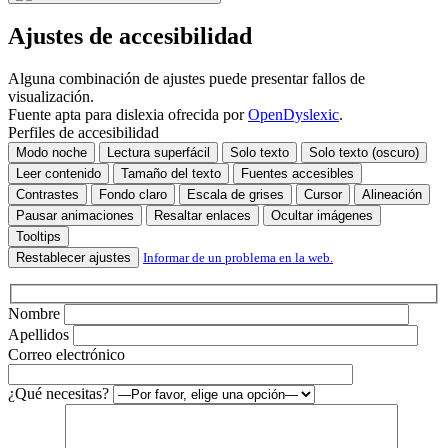
deja
este
Ajustes de accesibilidad
campo
vacío.
Alguna combinación de ajustes puede presentar fallos de
visualización.
Fuente apta para dislexia ofrecida por
OpenDyslexic
.
Perfiles de accesibilidad
Modo noche
Lectura superfácil
Solo texto
Solo texto (oscuro)
Leer contenido
Tamaño del texto
Fuentes accesibles
Contrastes
Fondo claro
Escala de grises
Cursor
Alineación
Pausar animaciones
Resaltar enlaces
Ocultar imágenes
Tooltips
Restablecer ajustes
Informar de un problema en la web.
Nombre
Apellidos
Correo electrónico
¿Qué necesitas?